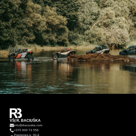
VŠĮ R. BACIUŠKA
info@rbaciuska.com
+370 600 73 558
Pramonės g. 30-4,