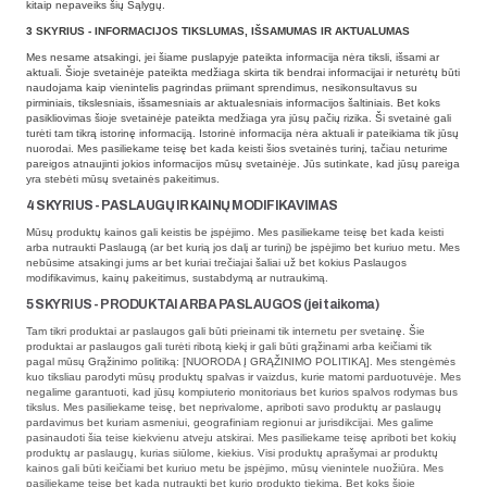
kitaip nepaveiks šių Sąlygų.
3 SKYRIUS - INFORMACIJOS TIKSLUMAS, IŠSAMUMAS IR AKTUALUMAS
Mes nesame atsakingi, jei šiame puslapyje pateikta informacija nėra tiksli, išsami ar
aktuali. Šioje svetainėje pateikta medžiaga skirta tik bendrai informacijai ir neturėtų būti
naudojama kaip vienintelis pagrindas priimant sprendimus, nesikonsultavus su
pirminiais, tikslesniais, išsamesniais ar aktualesniais informacijos šaltiniais. Bet koks
pasikliovimas šioje svetainėje pateikta medžiaga yra jūsų pačių rizika. Ši svetainė gali
turėti tam tikrą istorinę informaciją. Istorinė informacija nėra aktuali ir pateikiama tik jūsų
nuorodai. Mes pasiliekame teisę bet kada keisti šios svetainės turinį, tačiau neturime
pareigos atnaujinti jokios informacijos mūsų svetainėje. Jūs sutinkate, kad jūsų pareiga
yra stebėti mūsų svetainės pakeitimus.
4 SKYRIUS - PASLAUGŲ IR KAINŲ MODIFIKAVIMAS
Mūsų produktų kainos gali keistis be įspėjimo. Mes pasiliekame teisę bet kada keisti
arba nutraukti Paslaugą (ar bet kurią jos dalį ar turinį) be įspėjimo bet kuriuo metu. Mes
nebūsime atsakingi jums ar bet kuriai trečiajai šaliai už bet kokius Paslaugos
modifikavimus, kainų pakeitimus, sustabdymą ar nutraukimą.
5 SKYRIUS - PRODUKTAI ARBA PASLAUGOS (jei taikoma)
Tam tikri produktai ar paslaugos gali būti prieinami tik internetu per svetainę. Šie
produktai ar paslaugos gali turėti ribotą kiekį ir gali būti grąžinami arba keičiami tik
pagal mūsų Grąžinimo politiką: [NUORODA Į GRĄŽINIMO POLITIKĄ]. Mes stengėmės
kuo tiksliau parodyti mūsų produktų spalvas ir vaizdus, kurie matomi parduotuvėje. Mes
negalime garantuoti, kad jūsų kompiuterio monitoriaus bet kurios spalvos rodymas bus
tikslus. Mes pasiliekame teisę, bet neprivalome, apriboti savo produktų ar paslaugų
pardavimus bet kuriam asmeniui, geografiniam regionui ar jurisdikcijai. Mes galime
pasinaudoti šia teise kiekvienu atveju atskirai. Mes pasiliekame teisę apriboti bet kokių
produktų ar paslaugų, kurias siūlome, kiekius. Visi produktų aprašymai ar produktų
kainos gali būti keičiami bet kuriuo metu be įspėjimo, mūsų vienintele nuožiūra. Mes
pasiliekame teisę bet kada nutraukti bet kurio produkto tiekimą. Bet koks šioje