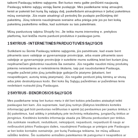
taikomi Paslaugų teikimo sąlygoms. Bet kuriuo metu galite peržiūrėti naujausią
Paslaugų teikimo sąlygų versiją šiame puslapyje. Mes pasiliekame teisę atnaujinti,
keisti ar pakeisti bet kurią šių sąlygų dalį, paskelbdami atnaujinimus ir (arba) pakeitimus
mūsų svetainėje. Jūs esate atsakingi už periodinį šio puslapio peržiūrėjimą dėl
pakeitimų. Jūsų tolesnis naudojimasis svetaine arba prieiga prie jos po bet kokių
pakeitimų paskelbimo reiškia, kad sutinkate su tais pakeitimais.
Mūsų parduotuvę talpina Shopify Inc. Jie teikia mums internetinę e. prekybos
platformą, kuri leidžia mums parduoti produktus ir paslaugas jums.
1 SKYRIUS - INTERNETINĖS PARDUOTUVĖS SĄLYGOS
Sutikdami su šiomis Paslaugų teikimo sąlygomis, jūs patvirtinate, kad esate bent
pilnametis savo valstijoje ar gyvenamojoje provincijoje, arba esate pilnametis savo
valstijoje ar gyvenamojoje provincijoje ir suteikėte mums sutikimą leisti bet kuriam jūsų
nepilnamečiam globotiniui naudotis šia svetaine. Jūs negalite naudoti mūsų produktų
jokiems neteisėtiems ar neleistiniems tikslams, taip pat naudodamiesi Paslauga,
negalite pažeisti jokio jūsų jurisdikcijoje galiojančio įstatymo (įskaitant, bet
neapsiribojant, autorių teisių įstatymais). Jūs negalite perduoti jokių kirminų ar virusų
arba jokio destruktyvaus kodo. Bet koks šių Sąlygų pažeidimas ar pažeidimas lems
nedelsiant nutraukti jūsų Paslaugas.
2 SKYRIUS - BENDROSIOS SĄLYGOS
Mes pasiliekame teisę bet kuriuo metu ir dėl bet kokios priežasties atsisakyti teikti
paslaugas bet kam. Jūs suprantate, kad jūsų turinys (išskyrus kreditinės kortelės
informaciją) gali būti perduotas nešifruotas ir apimti (a) perdavimus per įvairius tinklus; ir
(b) pakeitimus, kad atitiktų ir prisitaikytų prie techninių reikalavimų, jungiančių tinklus ar
įrenginius. Kreditinės kortelės informacija visada yra šifruota perduodant per tinklus.
Jūs sutinkate neatkurti, nedubliuoti, nekopijuoti, neparduoti, neparduoti iš naujo ar
neišnaudoti jokios Paslaugos dalies, naudojimosi Paslauga ar prieigos prie Paslaugos
ar bet kokio kontakto svetainėje, per kurią Paslauga teikiama, be mūsų aiškaus
raštiško leidimo. Šio susitarimo antraštės pateikiamos tik patogumui ir neapsiribos ar