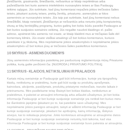
įžeidžiantis, grasinantis, šmeižiantis, nešvankus ar kitaip nepriimtinas arba
pažeidžiantis bet kurio asmens intelektinės nuosavybės teises ar šias Paslaugų
teikimo sąlygas. Jūs sutinkate, kad jūsų komentarai nepažeis jokios trečiosios šalies
teisės, įskaitant autorių teises, prekių ženklų, privatumo, asmenybės ar kitos
asmeninės ar nuosavybės teisės. Jūs taip pat sutinkate, kad jūsų komentarai nebus
šmeižikiški, kitaip neteisėti, įžeidžiantys ar nešvankūs arba neturės jokių kompiuterinių
virusų ar kitų kenkėjiškų programų, kurios galėtų bet kokiu būdu paveikti Paslaugos ar
bet kurios susijusios svetainės veikimą. Jūs negalite naudoti klaidingo el. pašto
adreso, apsimesti kitu asmeniu nei esate, ar kitaip klaidinti mus ar trečiąsias šalis dėl
komentarų kilmės. Jūs esate visiškai atsakingi už bet kokius komentarus, kuriuos
pateikiate ir jų tikslumą. Mes neprisiimame jokios atsakomybės ir neprisiimame jokios
atsakomybės už bet kokius jūsų ar trečiosios šalies paskelbtus komentarus.
10 SKYRIUS - ASMENS DUOMENYS
Jūsų asmeninės informacijos pateikimą per parduotuvę reglamentuoja mūsų Privatumo
politika, kurią galite peržiūrėti čia: [NUORODA Į PRIVATUMO POLITIKĄ].
11 SKYRIUS - KLAIDOS, NETIKSLUMAI IR PRALAIDOS
Kartais mūsų svetainėje ar Paslaugoje gali būti informacijos, kurioje yra tipografinių
klaidų, netikslumų ar praleidimų, kurie gali būti susiję su produktų aprašymais,
kainodara, akcijomis, pasiūlymais, produktų pristatymo mokesčiais, tranzito laikais ir
prieinamumu. Mes pasiliekame teisę ištaisyti bet kokias klaidas, netikslumus ar
praleidimus, ir pakeisti ar atnaujinti informaciją arba atšaukti užsakymus, jei bet kokia
informacija Paslaugoje ar bet kurioje susijusioje svetainėje yra netiksli bet kuriuo metu
be išankstinio įspėjimo (įskaitant po to, kai pateikėte savo užsakymą). Mes
neprisiimame jokios pareigos atnaujinti, taisyti ar aiškinti informaciją Paslaugoje ar bet
kurioje susijusioje svetainėje, įskaitant be apribojimų, kainų informaciją, išskyrus
atvejus, kai to reikalauja įstatymai. Jokio konkretaus atnaujinimo ar atnaujinimo datos
Paslaugoje ar bet kurioje susijusioje svetainėje neturėtų būti laikoma, kad visa
informacija Paslaugoje ar bet kurioje susijusioje svetainėje buvo pakeista ar atnaujinta.