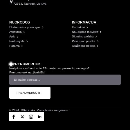
72363, Tauragė, Lietuva
NUORODOS
INFORMACIJA
Ekstremalios pramogos
Kontaktai
Atributika
Naudojimo taisyklės
Apie
Siuntimo politika
Partnerystė
Privatumo politika
Parama
Grąžinimo politika
PRENUMERUOK
Nori pirmas sužinoti apie RB naujienas, prekes ir pramogas?
Prenumeruok naujienlaiškį.
PRENUMERUOTI
© 2024, RBaciuska. Visos teisės saugomos.