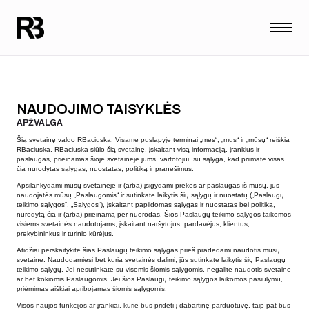
NAUDOJIMO TAISYKLĖS
APŽVALGA
Šią svetainę valdo RBaciuska. Visame puslapyje terminai „mes“, „mus“ ir „mūsų“ reiškia
RBaciuska. RBaciuska siūlo šią svetainę, įskaitant visą informaciją, įrankius ir
paslaugas, prieinamas šioje svetainėje jums, vartotojui, su sąlyga, kad priimate visas
čia nurodytas sąlygas, nuostatas, politiką ir pranešimus.
Apsilankydami mūsų svetainėje ir (arba) įsigydami prekes ar paslaugas iš mūsų, jūs
naudojatės mūsų „Paslaugomis“ ir sutinkate laikytis šių sąlygų ir nuostatų („Paslaugų
teikimo sąlygos“, „Sąlygos“), įskaitant papildomas sąlygas ir nuostatas bei politiką,
nurodytą čia ir (arba) prieinamą per nuorodas. Šios Paslaugų teikimo sąlygos taikomos
visiems svetainės naudotojams, įskaitant naršytojus, pardavėjus, klientus,
prekybininkus ir turinio kūrėjus.
Atidžiai perskaitykite šias Paslaugų teikimo sąlygas prieš pradėdami naudotis mūsų
svetaine. Naudodamiesi bet kuria svetainės dalimi, jūs sutinkate laikytis šių Paslaugų
teikimo sąlygų. Jei nesutinkate su visomis šiomis sąlygomis, negalite naudotis svetaine
ar bet kokiomis Paslaugomis. Jei šios Paslaugų teikimo sąlygos laikomos pasiūlymu,
priėmimas aiškiai apribojamas šiomis sąlygomis.
Visos naujos funkcijos ar įrankiai, kurie bus pridėti į dabartinę parduotuvę, taip pat bus