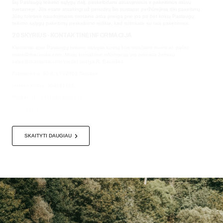
šių Paslaugų teikimo sąlygų dalį, paskelbdami atnaujinimus ir pakeitimus mūsų
svetainėje. Jūs esate atsakingi už periodinį šio puslapio peržiūrėjimą dėl pakeitimų.
Jūsų tolesnis naudojimasis svetaine arba prieiga prie jos po bet kokių Paslaugų
teikimo sąlygų pakeitimų paskelbimo reiškia, kad sutinkate su tais pakeitimais.
20 SKYRIUS - KONTAKTINĖ INFORMACIJA
Klausimai apie Paslaugų teikimo sąlygas turėtų būti siunčiami mums el. paštu
sales@rbaciuska.com
. Mūsų kontaktinė informacija yra pateikta žemiau:
sales@rbaciuska.com
Viešoji įstaiga R. Baciūška
Pramonės g. 30-4, LT-72363 Tauragė
Įmonės kodas: 304961565
PVM kodas: LT100012909716
+370 640 11 300
SKAITYTI DAUGIAU