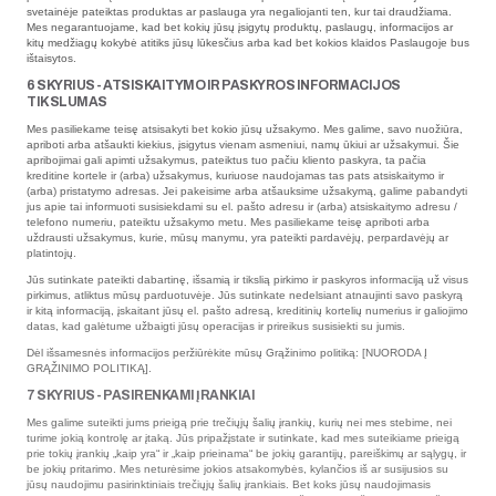
svetainėje pateiktas produktas ar paslauga yra negaliojanti ten, kur tai draudžiama.
Mes negarantuojame, kad bet kokių jūsų įsigytų produktų, paslaugų, informacijos ar
kitų medžiagų kokybė atitiks jūsų lūkesčius arba kad bet kokios klaidos Paslaugoje bus
ištaisytos.
6 SKYRIUS - ATSISKAITYMO IR PASKYROS INFORMACIJOS
TIKSLUMAS
Mes pasiliekame teisę atsisakyti bet kokio jūsų užsakymo. Mes galime, savo nuožiūra,
apriboti arba atšaukti kiekius, įsigytus vienam asmeniui, namų ūkiui ar užsakymui. Šie
apribojimai gali apimti užsakymus, pateiktus tuo pačiu kliento paskyra, ta pačia
kreditine kortele ir (arba) užsakymus, kuriuose naudojamas tas pats atsiskaitymo ir
(arba) pristatymo adresas. Jei pakeisime arba atšauksime užsakymą, galime pabandyti
jus apie tai informuoti susisiekdami su el. pašto adresu ir (arba) atsiskaitymo adresu /
telefono numeriu, pateiktu užsakymo metu. Mes pasiliekame teisę apriboti arba
uždrausti užsakymus, kurie, mūsų manymu, yra pateikti pardavėjų, perpardavėjų ar
platintojų.
Jūs sutinkate pateikti dabartinę, išsamią ir tikslią pirkimo ir paskyros informaciją už visus
pirkimus, atliktus mūsų parduotuvėje. Jūs sutinkate nedelsiant atnaujinti savo paskyrą
ir kitą informaciją, įskaitant jūsų el. pašto adresą, kreditinių kortelių numerius ir galiojimo
datas, kad galėtume užbaigti jūsų operacijas ir prireikus susisiekti su jumis.
Dėl išsamesnės informacijos peržiūrėkite mūsų Grąžinimo politiką: [NUORODA Į
GRĄŽINIMO POLITIKĄ].
7 SKYRIUS - PASIRENKAMI ĮRANKIAI
Mes galime suteikti jums prieigą prie trečiųjų šalių įrankių, kurių nei mes stebime, nei
turime jokią kontrolę ar įtaką. Jūs pripažįstate ir sutinkate, kad mes suteikiame prieigą
prie tokių įrankių „kaip yra“ ir „kaip prieinama“ be jokių garantijų, pareiškimų ar sąlygų, ir
be jokių pritarimo. Mes neturėsime jokios atsakomybės, kylančios iš ar susijusios su
jūsų naudojimu pasirinktiniais trečiųjų šalių įrankiais. Bet koks jūsų naudojimasis