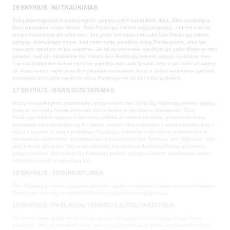
16 SKYRIUS - NUTRAUKIMAS
Šalių įsipareigojimai ir atsakomybės, patirtos prieš nutraukimo datą, išliks pasibaigus
šiam susitarimui visais tikslais. Šios Paslaugų teikimo sąlygos galioja, nebent ir iki tol,
kol jas nutrauksite jūs arba mes. Jūs galite bet kada nutraukti šias Paslaugų teikimo
sąlygas, pranešdami mums, kad nebenorite naudotis mūsų Paslaugomis, arba kai
nustojate naudotis mūsų svetaine. Jei mūsų vienintele nuožiūra jūs pažeidžiate ar mes
įtariame, kad jūs nesilaikėte bet kokios šios Paslaugų teikimo sąlygų nuostatos, mes
taip pat galime bet kuriuo metu be įspėjimo nutraukti šį susitarimą ir jūs liksite atsakingi
už visas sumas, mokėtinas iki ir įskaitant nutraukimo datą; ir (arba) atitinkamai gali būti
atsisakyta leisti jums naudotis mūsų Paslaugomis (ar bet kuria jų dalimi).
17 SKYRIUS - VISAS SUSITARIMAS
Mūsų nesugebėjimas pasinaudoti ar įgyvendinti bet kokią šių Paslaugų teikimo sąlygų
teisę ar nuostatą nebus laikomas tokios teisės ar nuostatos atsisakymu. Šios
Paslaugų teikimo sąlygos ir bet kokia politika ar veiklos taisyklės, paskelbtos mūsų
svetainėje arba susijusios su Paslauga, sudaro visą susitarimą ir supratimą tarp jūsų ir
mūsų ir reguliuoja jūsų naudojimąsi Paslauga, pakeičiant bet kokius ankstesnius ar
vienalaikius susitarimus, komunikacijas ir pasiūlymus, tiek žodinius, tiek rašytinius, tarp
jūsų ir mūsų (įskaitant, bet neapsiribojant, bet kurias ankstesnes Paslaugų teikimo
sąlygų versijas). Bet kokios šių Paslaugų teikimo sąlygų aiškinimo neaiškumai nebus
traktuojami prieš rengiančiąją šalį.
18 SKYRIUS - TEISINĖ APLINKA
Šios Paslaugų teikimo sąlygos ir bet kokie atskiri susitarimai, kuriais mes jums teikiame
Paslaugas, bus reguliuojami ir aiškinami pagal Lietuvos įstatymus.
19 SKYRIUS - PASLAUGŲ TEIKIMO SĄLYGŲ PAKEITIMAI
Bet kuriuo metu galite peržiūrėti naujausią Paslaugų teikimo sąlygų versiją šiame
puslapyje. Mes pasiliekame teisę savo nuožiūra atnaujinti, keisti ar pakeisti bet kurią