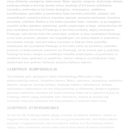
mūsų direktoriai, pareigūnai, darbuotojai, filialai, agentai, rangovai, stažuotojai, tiekėjai,
paslaugų teikėjai ar licencijų davėjai nebus atsakingi už bet kokius sužalojimus,
nuostolius, pretenzijas ar bet kokias tiesiogines, netiesiogines, atsitiktines,
baudžiamąsias, specialias ar pasekmines žalas bet kokio pobūdžio, įskaitant, bet
neapsiribojant, prarastus pelnus, prarastas pajamas, prarastas santaupas, duomenų
praradimą, pakeitimo išlaidas ar bet kokias panašias žalas, nesvarbu, ar jos pagrįstos
sutartimi, deliktu (įskaitant aplaidumą), griežta atsakomybe ar kitaip, atsirandančias dėl
jūsų naudojimosi bet kuria iš Paslaugų ar bet kokių produktų, įsigytų naudojantis
Paslauga, arba dėl bet kokio kito pretenzijos, susijusio su jūsų naudojimusi Paslauga
ar bet kokiu produktu, įskaitant, bet neapsiribojant, bet kokias klaidas ar praleidimus
bet kokiame turinyje, arba bet kokius nuostolius ar žalą bet kokio pobūdžio,
atsiradusius dėl naudojimosi Paslauga ar bet kokiu turiniu (ar produktu), paskelbtu,
perduotu ar kitaip padarytu prieinamu per Paslaugą, net jei patarta apie jų galimybę.
Kadangi kai kurios valstijos ar jurisdikcijos neleidžia atsakomybės už pasekmines ar
atsitiktines žalas apribojimo ar pašalinimo, tokiose valstijose ar jurisdikcijose mūsų
atsakomybė bus apribota didžiausiu įstatymų leidžiamu laipsniu.
14 SKYRIUS - KOMPENSACIJA
Jūs sutinkate ginti, apsaugoti ir laikyti nekenksmingą RBaciuska ir mūsų
patronuojančias įmones, dukterines įmones, filialus, partnerius, pareigūnus, direktorius,
agentus, rangovus, licencijų davėjus, paslaugų teikėjus, subrangovus, tiekėjus,
stažuotojus ir darbuotojus nuo bet kokių pretenzijų ar reikalavimų, įskaitant pagrįstus
advokatų mokesčius, pateiktus bet kurios trečiosios šalies dėl ar kylančius iš jūsų šių
Paslaugų teikimo sąlygų pažeidimo arba dokumentų, kuriuos jie įtraukia kaip
nuorodas, arba jūsų pažeidimo bet kokių įstatymų ar trečiosios šalies teisių.
15 SKYRIUS - ATSKIRIAMUMAS
Jei bet kuri šių Paslaugų teikimo sąlygų nuostata yra laikoma neteisėta, niekinė ar
neįgyvendinama, tokia nuostata vis tiek bus įgyvendinama tiek, kiek leidžia taikytini
įstatymai, ir neįgyvendinama dalis bus laikoma atskirta nuo šių Paslaugų teikimo
sąlygų, tokia nustatymas neturės įtakos bet kurioms kitoms likusioms nuostatoms.