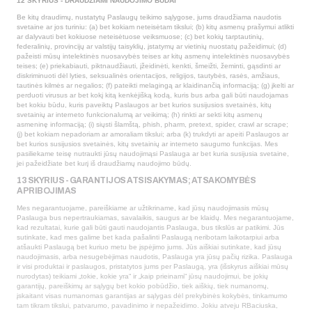
12 SKYRIUS - DRAUDŽIAMI NAUDOJIMO BŪDAI
Be kitų draudimų, nustatytų Paslaugų teikimo sąlygose, jums draudžiama naudotis
svetaine ar jos turiniu: (a) bet kokiam neteisėtam tikslui; (b) kitų asmenų prašymui atlikti
ar dalyvauti bet kokiuose neteisėtuose veiksmuose; (c) bet kokių tarptautinių,
federalinių, provincijų ar valstijų taisyklių, įstatymų ar vietinių nuostatų pažeidimui; (d)
pažeisti mūsų intelektinės nuosavybės teises ar kitų asmenų intelektinės nuosavybės
teises; (e) priekabiauti, piktnaudžiauti, įžeidinėti, kenkti, šmeižti, žeminti, gąsdinti ar
diskriminuoti dėl lyties, seksualinės orientacijos, religijos, tautybės, rasės, amžiaus,
tautinės kilmės ar negalios; (f) pateikti melagingą ar klaidinančią informaciją; (g) įkelti ar
perduoti virusus ar bet kokį kitą kenkėjišką kodą, kuris bus arba gali būti naudojamas
bet kokiu būdu, kuris paveiktų Paslaugos ar bet kurios susijusios svetainės, kitų
svetainių ar interneto funkcionalumą ar veikimą; (h) rinkti ar sekti kitų asmenų
asmeninę informaciją; (i) siųsti šlamštą, phish, pharm, pretext, spider, crawl ar scrape;
(j) bet kokiam nepadoriam ar amoraliam tikslui; arba (k) trukdyti ar apeiti Paslaugos ar
bet kurios susijusios svetainės, kitų svetainių ar interneto saugumo funkcijas. Mes
pasiliekame teisę nutraukti jūsų naudojimąsi Paslauga ar bet kuria susijusia svetaine,
jei pažeidžiate bet kurį iš draudžiamų naudojimo būdų.
13 SKYRIUS - GARANTIJOS ATSISAKYMAS; ATSAKOMYBĖS
APRIBOJIMAS
Mes negarantuojame, pareiškiame ar užtikriname, kad jūsų naudojimasis mūsų
Paslauga bus nepertraukiamas, savalaikis, saugus ar be klaidų. Mes negarantuojame,
kad rezultatai, kurie gali būti gauti naudojantis Paslauga, bus tikslūs ar patikimi. Jūs
sutinkate, kad mes galime bet kada pašalinti Paslaugą neribotam laikotarpiui arba
atšaukti Paslaugą bet kuriuo metu be įspėjimo jums. Jūs aiškiai sutinkate, kad jūsų
naudojimasis, arba nesugebėjimas naudotis, Paslauga yra jūsų pačių rizika. Paslauga
ir visi produktai ir paslaugos, pristatytos jums per Paslaugą, yra (išskyrus aiškiai mūsų
nurodytas) teikiami „tokie, kokie yra“ ir „kaip prieinami“ jūsų naudojimui, be jokių
garantijų, pareiškimų ar sąlygų bet kokio pobūdžio, tiek aiškių, tiek numanomų,
įskaitant visas numanomas garantijas ar sąlygas dėl prekybinės kokybės, tinkamumo
tam tikram tikslui, patvarumo, pavadinimo ir nepažeidimo. Jokiu atveju RBaciuska,