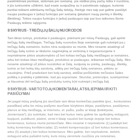
pasirinktiniais įrankiais, siūlomais per svetainę, yra visiškai jūsų pačių rizika ir nuožiūra,
ir jūs turėtumėte užtikrinti, kad esate susipažinę su ir patvirtinate sąlygas, kuriomis
įrankiai teikiami atitinkamų trečiųjų šalių tiekėjų. Ateityje mes taip pat galime pasiūlyti
naujas paslaugas ir (arba) funkcijas per svetainę (įskaitant naujų įrankių ir išteklių
išleidimą). Tokios naujos funkcijos ir (arba) paslaugos taip pat bus taikomos šioms
Paslaugų teikimo sąlygoms.
8 SKYRIUS - TREČIŲJŲ ŠALIŲ NUORODOS
Tam tikras turinys, produktai ir paslaugos, prieinami per mūsų Paslaugą, gali apimti
trečiųjų šalių medžiagas. Trečiųjų šalių nuorodos šioje svetainėje gali nukreipti jus į
trečiųjų šalių svetaines, kurios nėra susijusios su mumis. Mes nesame atsakingi už
trečiųjų šalių turinio ar tikslumo nagrinėjimą ar vertinimą ir negarantuojame ir
neprisiimame jokios atsakomybės už bet kokias trečiųjų šalių medžiagas ar svetaines,
arba bet kokias kitas medžiagas, produktus ar paslaugas, teikiamas trečiųjų šalių. Mes
nesame atsakingi už jokius nuostolius ar žalą, susijusią su prekių, paslaugų, išteklių,
turinio ar bet kokių kitų sandorių, atliktų per trečiųjų šalių svetaines, pirkimu ar
naudojimu. Prieš pradedant bet kokį sandorį, atidžiai peržiūrėkite trečiosios šalies
politiką ir praktiką ir įsitikinkite, kad jas suprantate. Skundai, pretenzijos, susirūpinimai
ar klausimai dėl trečiųjų šalių produktų turėtų būti nukreipti į trečiąją šalį.
9 SKYRIUS - VARTOTOJŲ KOMENTARAI, ATSILIEPIMAI IR KITI
PASIŪLYMAI
Jei pagal mūsų prašymą jūs siunčiate tam tikras konkrečias pateiktis (pvz., konkursines
paraiškas) arba be mūsų prašymo siunčiate kūrybines idėjas, pasiūlymus, pasiūlymus,
planus ar kitą medžiagą, ar internetu, el. paštu, paštu ar kitaip (kolektyviai,
„komentarai“), jūs sutinkate, kad mes bet kuriuo metu galime be apribojimų redaguoti,
kopijuoti, publikuoti, platinti, versti ir kitaip naudoti bet kurioje terpėje bet kokius
komentarus, kuriuos mums persiunčiate. Mes nesame ir neprivalome (1) palaikyti bet
kokių komentarų konfidencialiai; (2) mokėti kompensacijos už bet kokius komentarus;
arba (3) atsakyti į bet kokius komentarus. Mes galime, bet neprivalome, stebėti,
redaguoti arba pašalinti turinį, kuris mūsų vienintele nuožiūra yra neteisėtas,