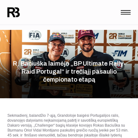
R. Baciuška laimėjo „BP Ultimate Rally-
Raid Portugal“ ir trečiąjį pasaulio
čempionato etapą
Sekmadienį, balandžio 7-ąją, Grandoloje baigėsi Portugalijos ralis,
dovanojęs dalyviams neįkainojamą patirtį ir savotišką europietišką
Dakaro versiją. „Challenger“ bagių klasėje kovojęs Rokas Baciuška su
šturmanu Oriol Vidal Montijano paskutinį greičio ruožą įveikė per 53 min.
45 sek. ir finišavo vienuolikti, tačiau bendroje įskaitoje išlaikė lyderių