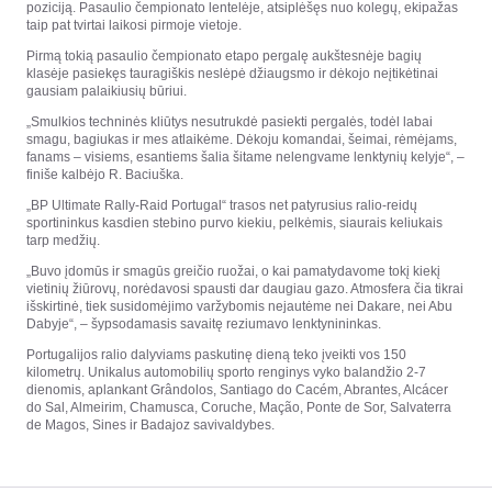
poziciją. Pasaulio čempionato lentelėje, atsiplėšęs nuo kolegų, ekipažas
taip pat tvirtai laikosi pirmoje vietoje.
Pirmą tokią pasaulio čempionato etapo pergalę aukštesnėje bagių
klasėje pasiekęs tauragiškis neslėpė džiaugsmo ir dėkojo neįtikėtinai
gausiam palaikiusių būriui.
„Smulkios techninės kliūtys nesutrukdė pasiekti pergalės, todėl labai
smagu, bagiukas ir mes atlaikėme. Dėkoju komandai, šeimai, rėmėjams,
fanams – visiems, esantiems šalia šitame nelengvame lenktynių kelyje“, –
finiše kalbėjo R. Baciuška.
„BP Ultimate Rally-Raid Portugal“ trasos net patyrusius ralio-reidų
sportininkus kasdien stebino purvo kiekiu, pelkėmis, siaurais keliukais
tarp medžių.
„Buvo įdomūs ir smagūs greičio ruožai, o kai pamatydavome tokį kiekį
vietinių žiūrovų, norėdavosi spausti dar daugiau gazo. Atmosfera čia tikrai
išskirtinė, tiek susidomėjimo varžybomis nejautėme nei Dakare, nei Abu
Dabyje“, – šypsodamasis savaitę reziumavo lenktynininkas.
Portugalijos ralio dalyviams paskutinę dieną teko įveikti vos 150
kilometrų. Unikalus automobilių sporto renginys vyko balandžio 2-7
dienomis, aplankant Grândolos, Santiago do Cacém, Abrantes, Alcácer
do Sal, Almeirim, Chamusca, Coruche, Mação, Ponte de Sor, Salvaterra
de Magos, Sines ir Badajoz savivaldybes.