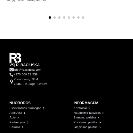
naują, Dakaro raliui paruoštą…
VŠĮ R. BACIUŠKA
info@rbaciuska.com
+370 600 73 558
Pramonės g. 30-4,
72363, Tauragė, Lietuva
NUORODOS
INFORMACIJA
Ekstremalios pramogos
Kontaktai
Atributika
Naudojimo taisyklės
Apie
Siuntimo politika
Partnerystė
Privatumo politika
Parama
Grąžinimo politika